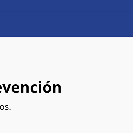
evención
os.