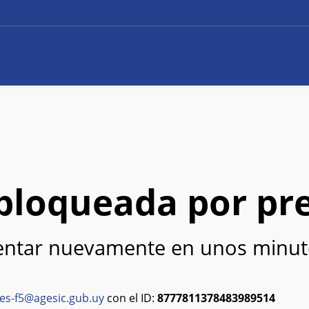
e bloqueada por pr
tentar nuevamente en unos minut
es-f5@agesic.gub.uy
con el ID:
8777811378483989514